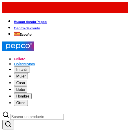
Buscar tienda Pepco
Centro de ayuda
Español
Folleto
Colecciones
Infantil
Mujer
Casa
Bebé
Hombre
Otros