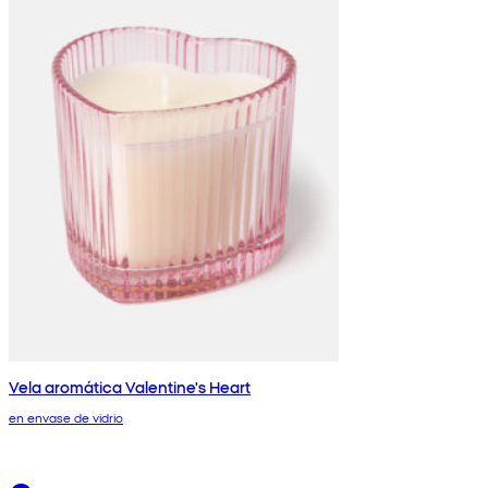
Vela aromática Valentine's Heart
en envase de vidrio