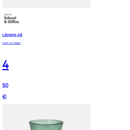
Libreta A5
con un lazo
4
50
€