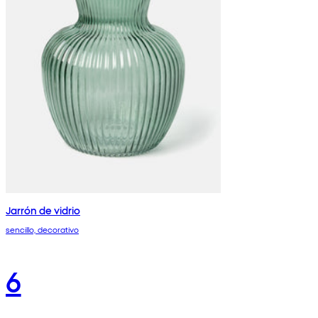
Jarrón de vidrio
sencillo, decorativo
6