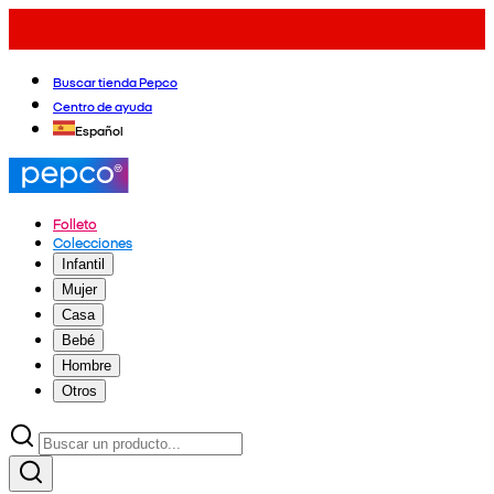
Buscar tienda Pepco
Centro de ayuda
Español
Folleto
Colecciones
Infantil
Mujer
Casa
Bebé
Hombre
Otros