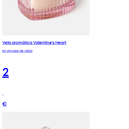
Vela aromática Valentine's Heart
en envase de vidrio
2
€