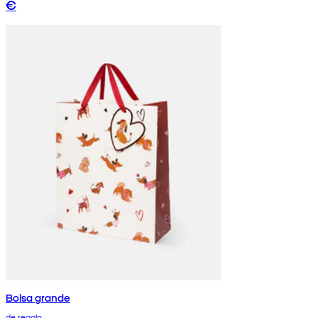
€
Bolsa grande
de regalo