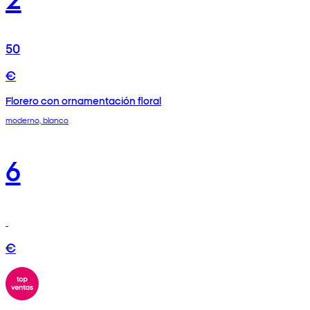
50
€
Florero con ornamentación floral
moderno, blanco
6
€