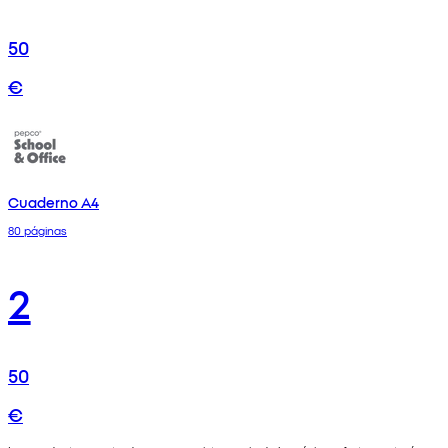
50
€
Cuaderno A4
80 páginas
2
50
€