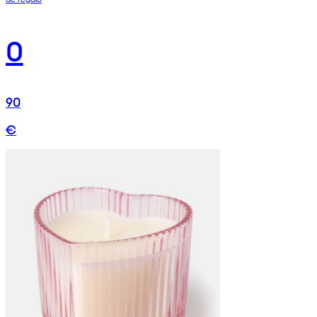
0
90
€