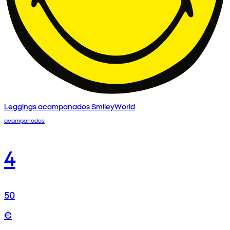
Leggings acampanados SmileyWorld
acampanados
4
50
€