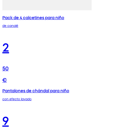
Pack de 4 calcetines para niño
de canalé
2
50
€
Pantalones de chándal para niño
con efecto lavado
9