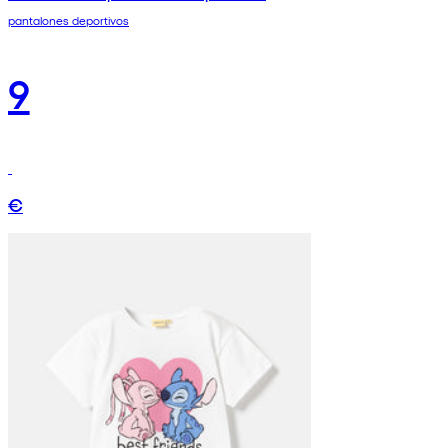
pantalones deportivos
9
€