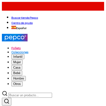
Buscar tienda Pepco
Centro de ayuda
Español
Folleto
Colecciones
Infantil
Mujer
Casa
Bebé
Hombre
Otros