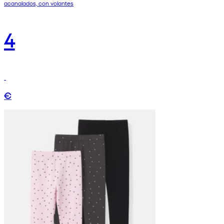
acanalados, con volantes
4
€