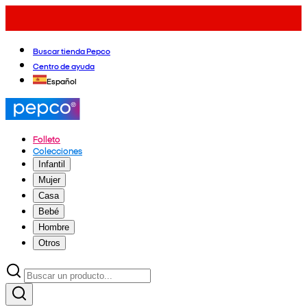
Buscar tienda Pepco
Centro de ayuda
Español
Folleto
Colecciones
Infantil
Mujer
Casa
Bebé
Hombre
Otros