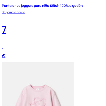
Pantalones joggers para niña Stitch 100% algodón
de pernera ancha
7
€