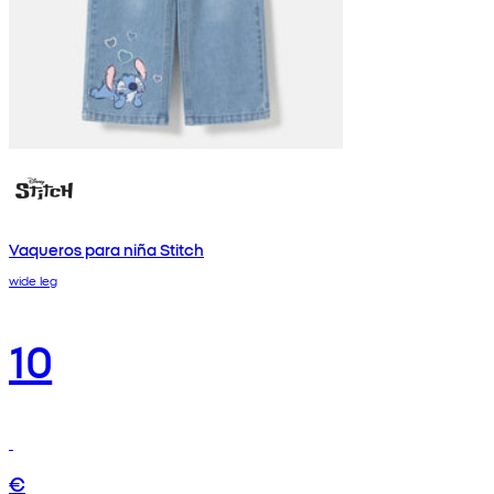
Vaqueros para niña Stitch
wide leg
10
€