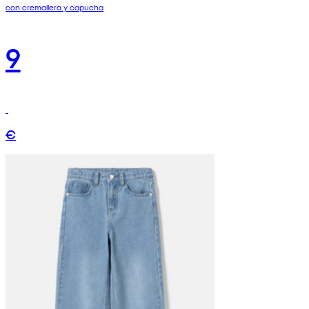
con cremallera y capucha
9
€