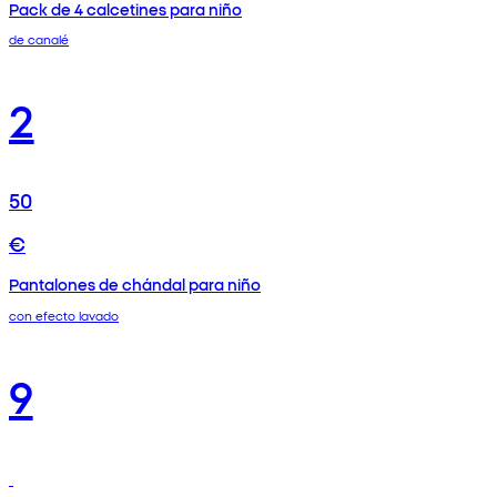
Pack de 4 calcetines para niño
de canalé
2
50
€
Pantalones de chándal para niño
con efecto lavado
9