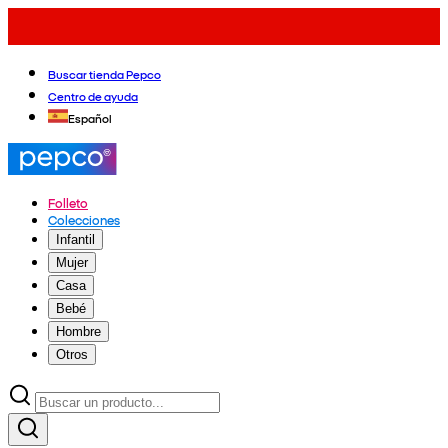
Buscar tienda Pepco
Centro de ayuda
Español
Folleto
Colecciones
Infantil
Mujer
Casa
Bebé
Hombre
Otros