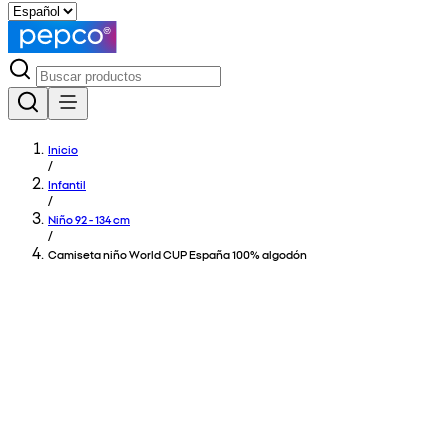
Inicio
/
Infantil
/
Niño 92 - 134 cm
/
Camiseta niño World CUP España 100% algodón