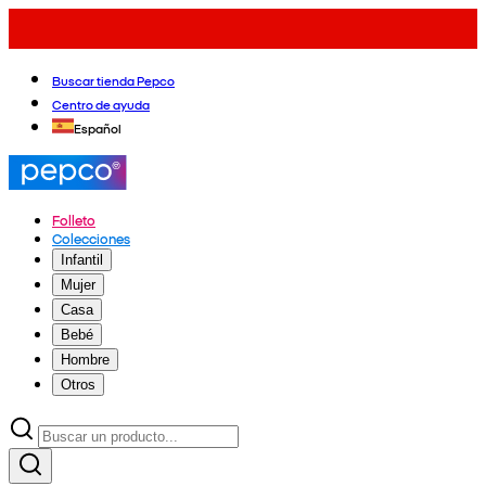
Buscar tienda Pepco
Centro de ayuda
Español
Folleto
Colecciones
Infantil
Mujer
Casa
Bebé
Hombre
Otros