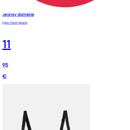
Jeansy damskie
typu mom jeans
11
95
€