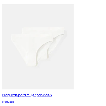
Braguitas para mujer pack de 2
braguitas