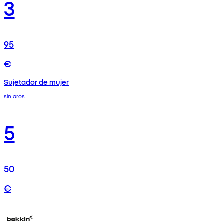
3
95
€
Sujetador de mujer
sin aros
5
50
€