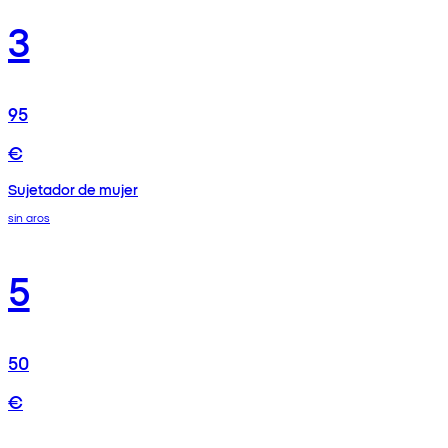
3
95
€
Sujetador de mujer
sin aros
5
50
€