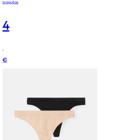
braguitas
4
€