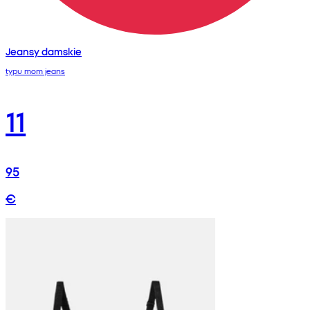
Jeansy damskie
typu mom jeans
11
95
€