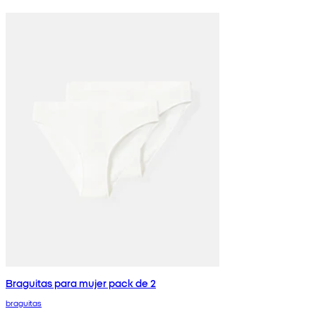
Braguitas para mujer pack de 2
braguitas