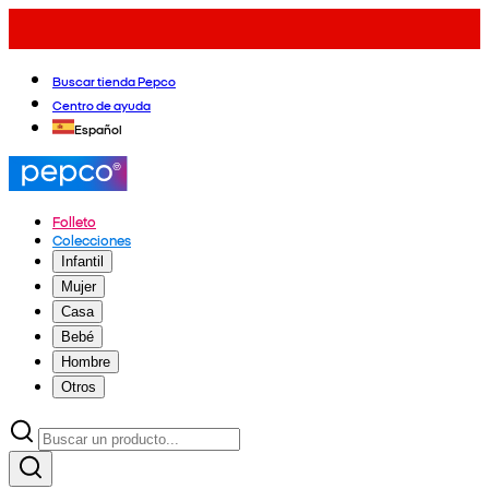
Buscar tienda Pepco
Centro de ayuda
Español
Folleto
Colecciones
Infantil
Mujer
Casa
Bebé
Hombre
Otros