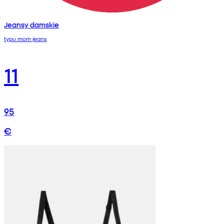
Jeansy damskie
typu mom jeans
11
95
€