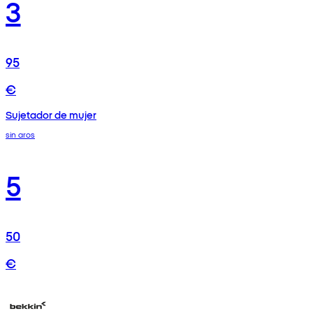
3
95
€
Sujetador de mujer
sin aros
5
50
€