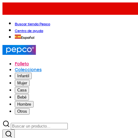
Buscar tienda Pepco
Centro de ayuda
Español
Folleto
Colecciones
Infantil
Mujer
Casa
Bebé
Hombre
Otros