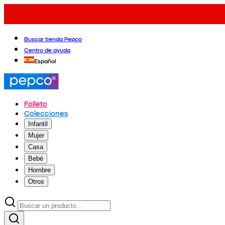
Buscar tienda Pepco
Centro de ayuda
Español
Folleto
Colecciones
Infantil
Mujer
Casa
Bebé
Hombre
Otros