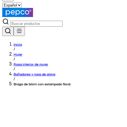
Inicio
/
Mujer
/
Ropa interior de mujer
/
Bañadores y ropa de playa
/
Braga de bikini con estampado floral