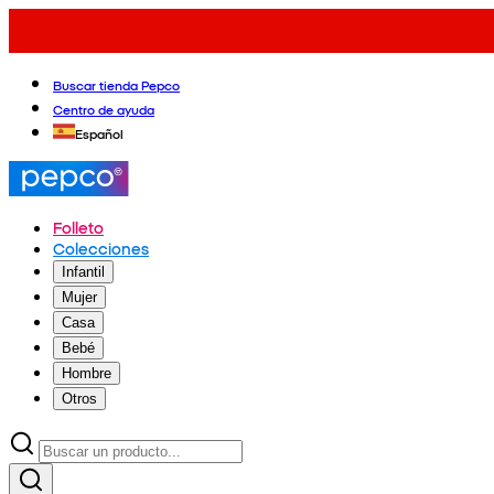
Buscar tienda Pepco
Centro de ayuda
Español
Folleto
Colecciones
Infantil
Mujer
Casa
Bebé
Hombre
Otros