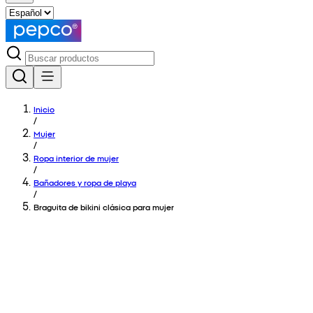
Inicio
/
Mujer
/
Ropa interior de mujer
/
Bañadores y ropa de playa
/
Braguita de bikini clásica para mujer