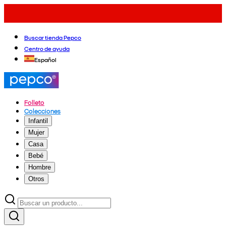
Buscar tienda Pepco
Centro de ayuda
Español
Folleto
Colecciones
Infantil
Mujer
Casa
Bebé
Hombre
Otros