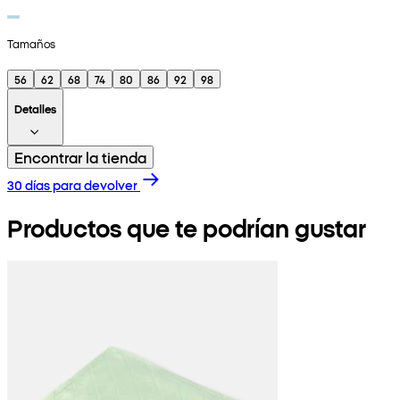
Tamaños
56
62
68
74
80
86
92
98
Detalles
Encontrar la tienda
30 días para devolver
Productos que te podrían gustar