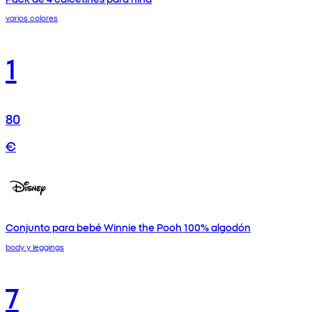
varios colores
1
80
€
Conjunto para bebé Winnie the Pooh 100% algodón
body y leggings
7