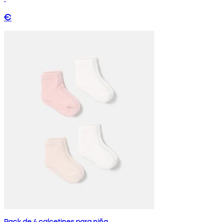
€
Pack de 4 calcetines para niña