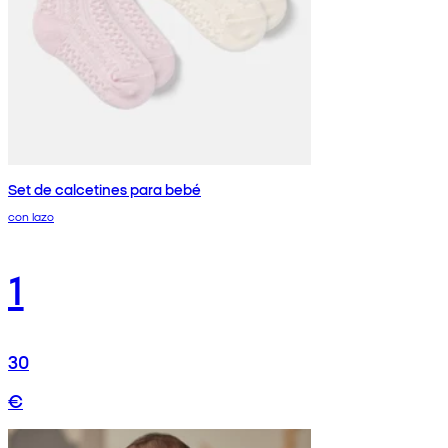
Set de calcetines para bebé
con lazo
1
30
€