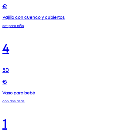
€
Vajilla con cuenco y cubiertos
set para niño
4
50
€
Vaso para bebé
con dos asas
1