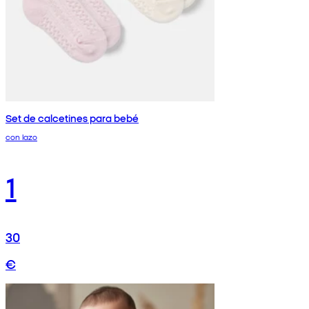
Set de calcetines para bebé
con lazo
1
30
€