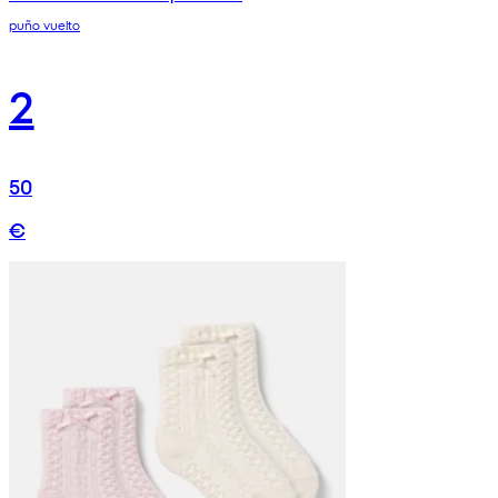
puño vuelto
2
50
€