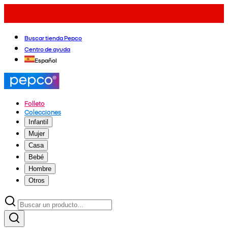
Buscar tienda Pepco
Centro de ayuda
Español
Folleto
Colecciones
Infantil
Mujer
Casa
Bebé
Hombre
Otros