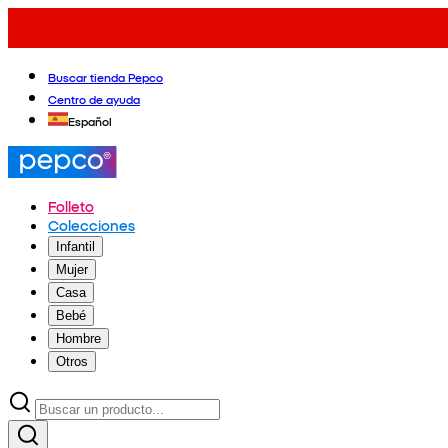
Buscar tienda Pepco
Centro de ayuda
Español
Folleto
Colecciones
Infantil
Mujer
Casa
Bebé
Hombre
Otros