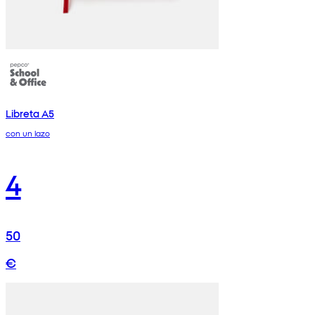
Libreta A5
con un lazo
4
50
€