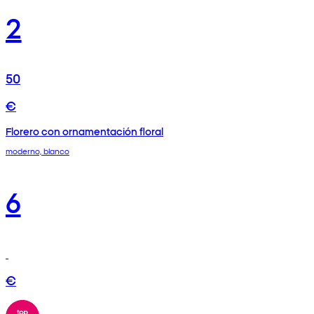
2
50
€
Florero con ornamentación floral
moderno, blanco
6
€