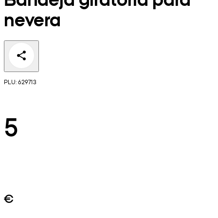
nevera
PLU: 629713
5
€