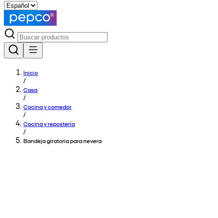
Inicio
/
Casa
/
Cocina y comedor
/
Cocina y repostería
/
Bandeja giratoria para nevera