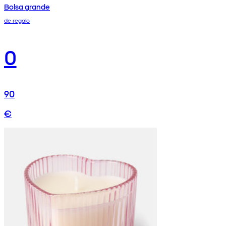
Bolsa grande
de regalo
0
90
€