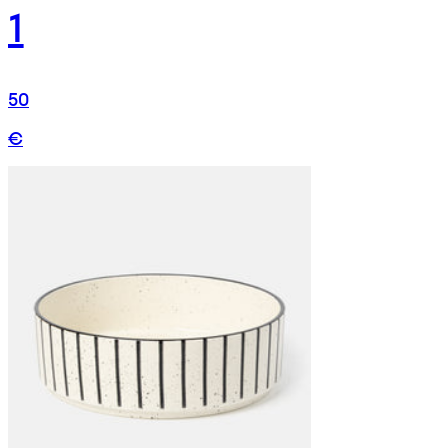
1
50
€