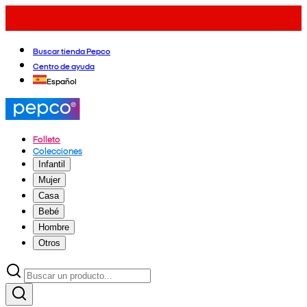
Buscar tienda Pepco
Centro de ayuda
Español
Folleto
Colecciones
Infantil
Mujer
Casa
Bebé
Hombre
Otros