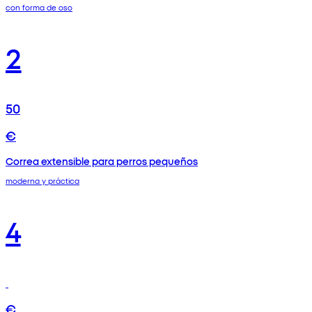
con forma de oso
2
50
€
Correa extensible para perros pequeños
moderna y práctica
4
€