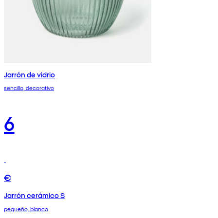
Jarrón de vidrio
sencillo, decorativo
6
€
Jarrón cerámico S
pequeño, blanco