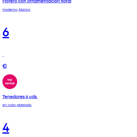
Florero con ornamentación floral
moderno, blanco
6
€
Tenedores 6 uds.
en color plateado
4