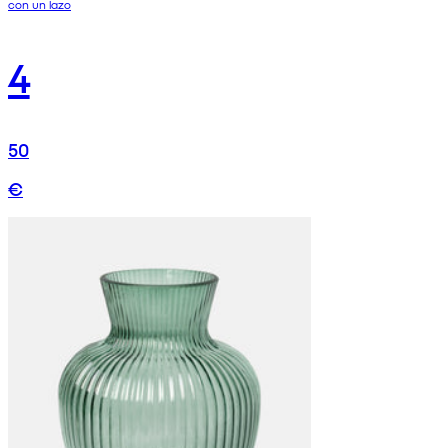
con un lazo
4
50
€