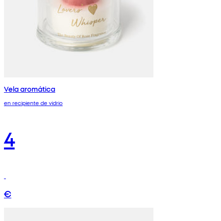
Vela aromática
en recipiente de vidrio
4
€