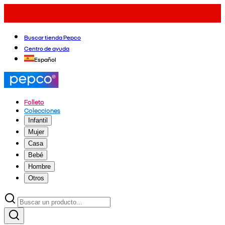
Buscar tienda Pepco
Centro de ayuda
Español
Folleto
Colecciones
Infantil
Mujer
Casa
Bebé
Hombre
Otros