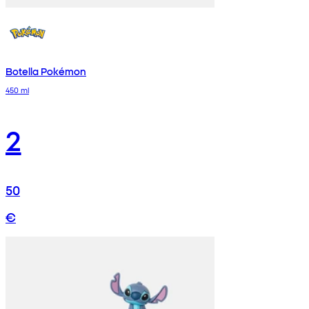
Botella Pokémon
450 ml
2
50
€