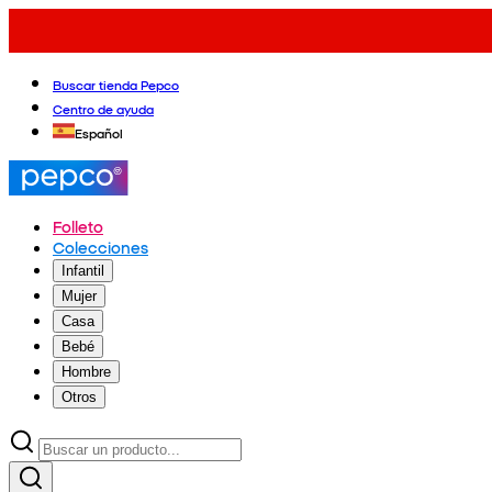
Buscar tienda Pepco
Centro de ayuda
Español
Folleto
Colecciones
Infantil
Mujer
Casa
Bebé
Hombre
Otros