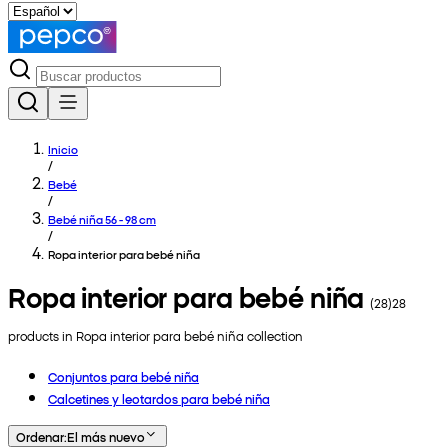
Inicio
/
Bebé
/
Bebé niña 56 - 98 cm
/
Ropa interior para bebé niña
Ropa interior para bebé niña
(
28
)
28
products in
Ropa interior para bebé niña
collection
Conjuntos para bebé niña
Calcetines y leotardos para bebé niña
Ordenar
:
El más nuevo