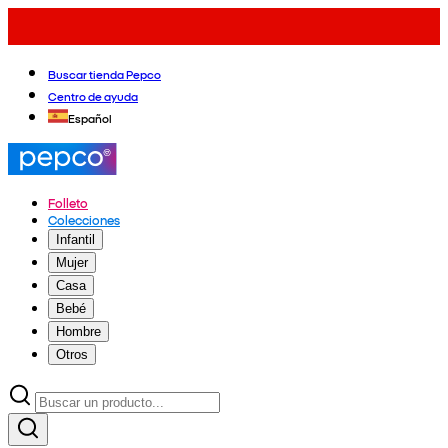
Buscar tienda Pepco
Centro de ayuda
Español
Folleto
Colecciones
Infantil
Mujer
Casa
Bebé
Hombre
Otros