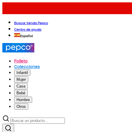
Buscar tienda Pepco
Centro de ayuda
Español
Folleto
Colecciones
Infantil
Mujer
Casa
Bebé
Hombre
Otros