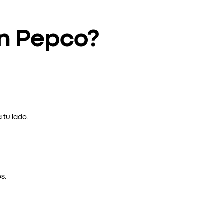
en Pepco?
 tu lado.
s.