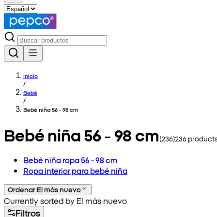
Inicio
/
Bebé
/
Bebé niña 56 - 98 cm
Bebé niña 56 - 98 cm
(
236
)
236
products
Bebé niña ropa 56 - 98 cm
Ropa interior para bebé niña
Ordenar
:
El más nuevo
Currently sorted by El más nuevo
Filtros