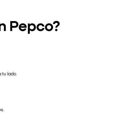
en Pepco?
 tu lado.
s.