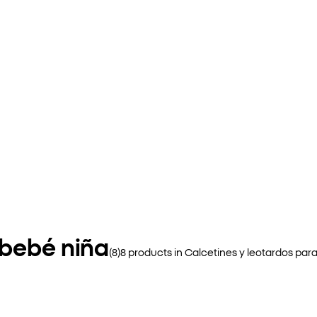
 bebé niña
(
8
)
8
products in
Calcetines y leotardos par