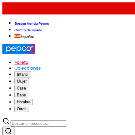
Buscar tienda Pepco
Centro de ayuda
Español
Folleto
Colecciones
Infantil
Mujer
Casa
Bebé
Hombre
Otros