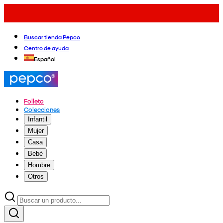
Buscar tienda Pepco
Centro de ayuda
Español
Folleto
Colecciones
Infantil
Mujer
Casa
Bebé
Hombre
Otros