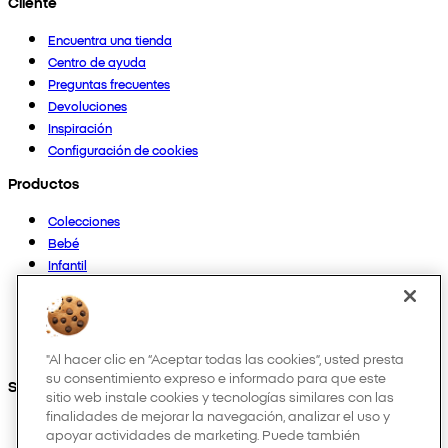
Cliente
Encuentra una tienda
Centro de ayuda
Preguntas frecuentes
Devoluciones
Inspiración
Configuración de cookies
Productos
Colecciones
Bebé
Infantil
Casa
Mujer
Hombre
Otros
"Al hacer clic en “Aceptar todas las cookies”, usted presta
su consentimiento expreso e informado para que este
Síguenos en:
sitio web instale cookies y tecnologías similares con las
finalidades de mejorar la navegación, analizar el uso y
apoyar actividades de marketing. Puede también