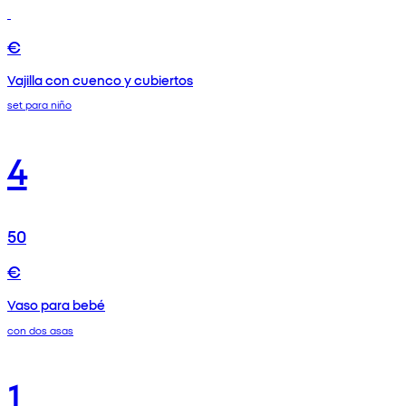
€
Vajilla con cuenco y cubiertos
set para niño
4
50
€
Vaso para bebé
con dos asas
1