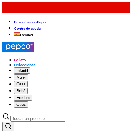
Buscar tienda Pepco
Centro de ayuda
Español
Folleto
Colecciones
Infantil
Mujer
Casa
Bebé
Hombre
Otros