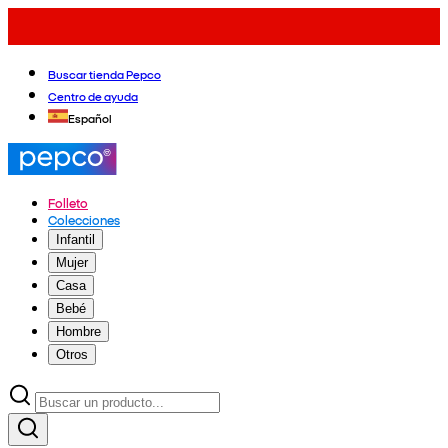
Buscar tienda Pepco
Centro de ayuda
Español
Folleto
Colecciones
Infantil
Mujer
Casa
Bebé
Hombre
Otros