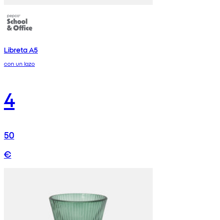
Libreta A5
con un lazo
4
50
€