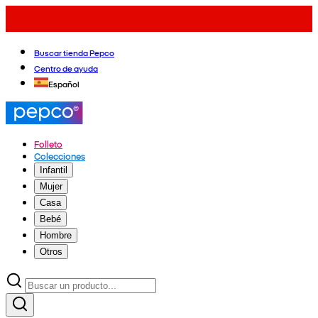
Buscar tienda Pepco
Centro de ayuda
Español
Folleto
Colecciones
Infantil
Mujer
Casa
Bebé
Hombre
Otros