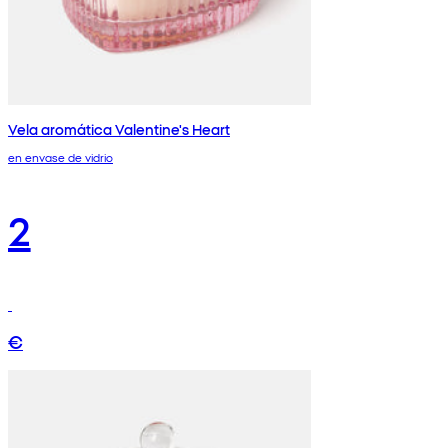
Vela aromática Valentine's Heart
en envase de vidrio
2
€