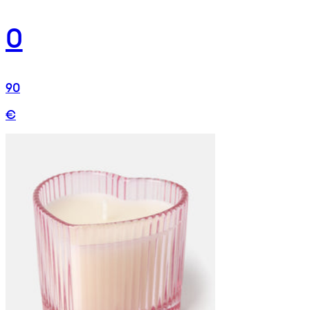
0
90
€