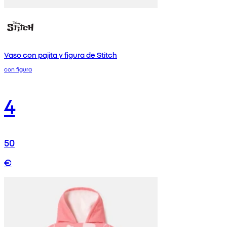
Vaso con pajita y figura de Stitch
con figura
4
50
€