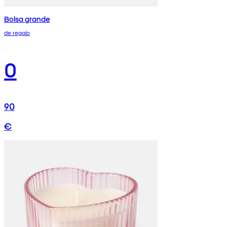
Bolsa grande
de regalo
0
90
€