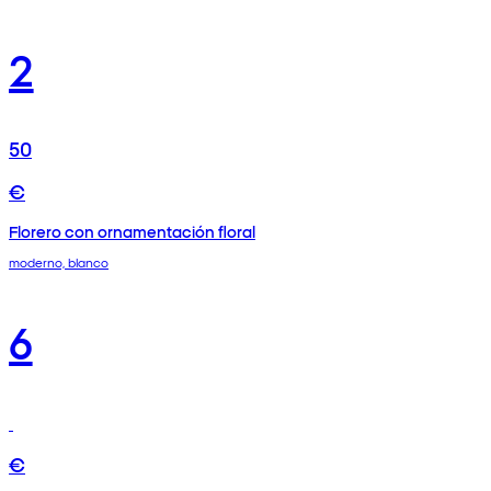
2
50
€
Florero con ornamentación floral
moderno, blanco
6
€