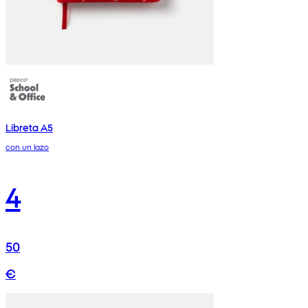
Libreta A5
con un lazo
4
50
€