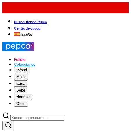
Buscar tienda Pepco
Centro de ayuda
Español
Folleto
Colecciones
Infantil
Mujer
Casa
Bebé
Hombre
Otros