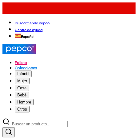
Buscar tienda Pepco
Centro de ayuda
Español
Folleto
Colecciones
Infantil
Mujer
Casa
Bebé
Hombre
Otros