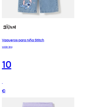
Vaqueros para niña Stitch
wide leg
10
€