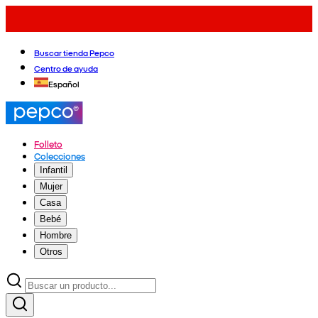
Buscar tienda Pepco
Centro de ayuda
Español
Folleto
Colecciones
Infantil
Mujer
Casa
Bebé
Hombre
Otros