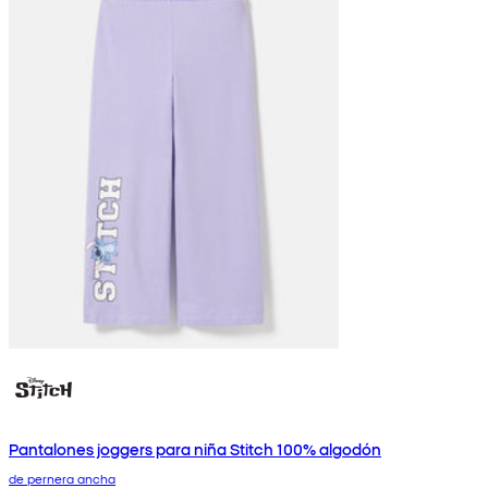
Pantalones joggers para niña Stitch 100% algodón
de pernera ancha