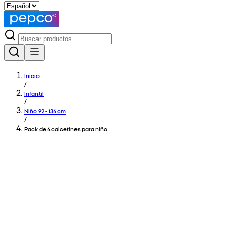
Inicio
/
Infantil
/
Niño 92 - 134 cm
/
Pack de 4 calcetines para niño