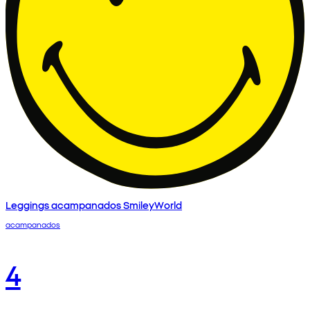
Leggings acampanados SmileyWorld
acampanados
4