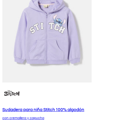
Sudadera para niña Stitch 100% algodón
con cremallera y capucha