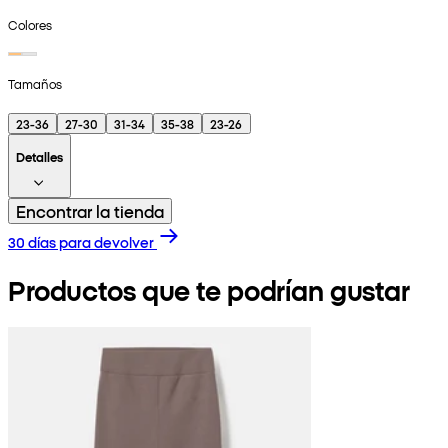
Colores
Tamaños
23-36
27-30
31-34
35-38
23-26
Detalles
Encontrar la tienda
30 días para devolver
Productos que te podrían gustar