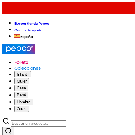
Buscar tienda Pepco
Centro de ayuda
Español
Folleto
Colecciones
Infantil
Mujer
Casa
Bebé
Hombre
Otros