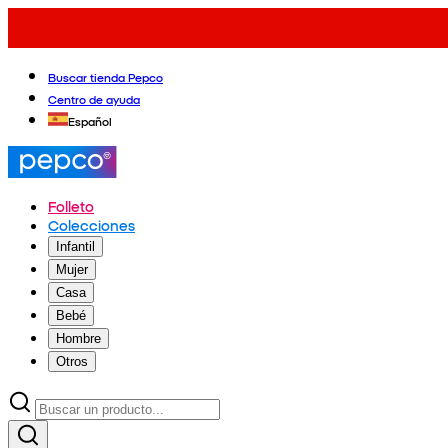
Buscar tienda Pepco
Centro de ayuda
Español
Folleto
Colecciones
Infantil
Mujer
Casa
Bebé
Hombre
Otros