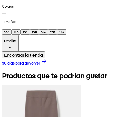
Colores
Tamaños
140
146
152
158
164
170
134
Detalles
Encontrar la tienda
30 días para devolver
Productos que te podrían gustar