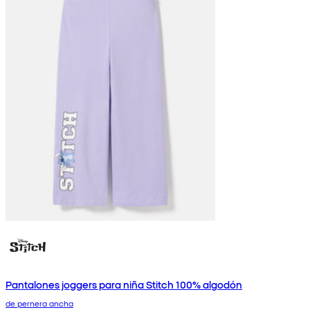
Pantalones joggers para niña Stitch 100% algodón
de pernera ancha