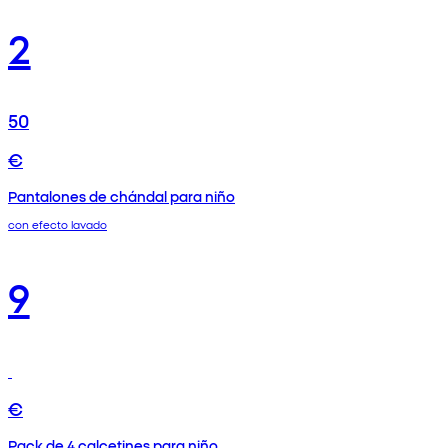
2
50
€
Pantalones de chándal para niño
con efecto lavado
9
€
Pack de 4 calcetines para niño