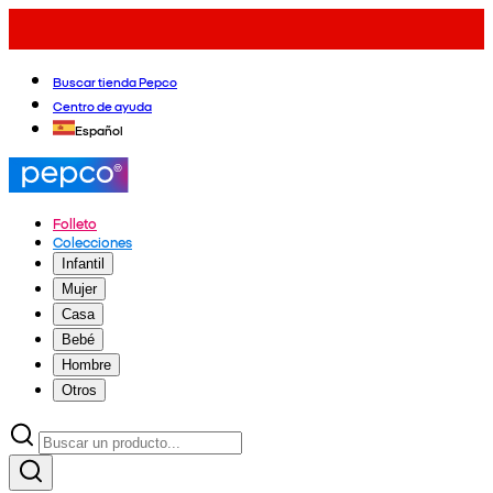
Buscar tienda Pepco
Centro de ayuda
Español
Folleto
Colecciones
Infantil
Mujer
Casa
Bebé
Hombre
Otros