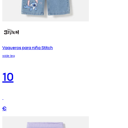
Vaqueros para niña Stitch
wide leg
10
€