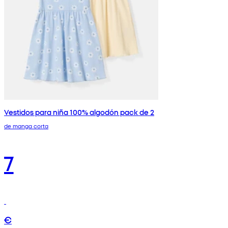
Vestidos para niña 100% algodón pack de 2
de manga corta
7
€