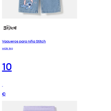
Vaqueros para niña Stitch
wide leg
10
€