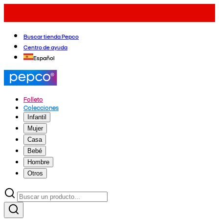
Buscar tienda Pepco
Centro de ayuda
Español
Folleto
Colecciones
Infantil
Mujer
Casa
Bebé
Hombre
Otros