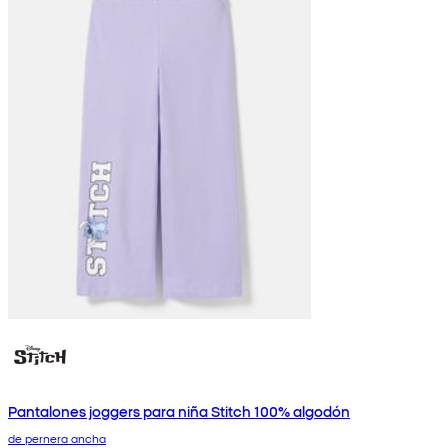
Pantalones joggers para niña Stitch 100% algodón
de pernera ancha