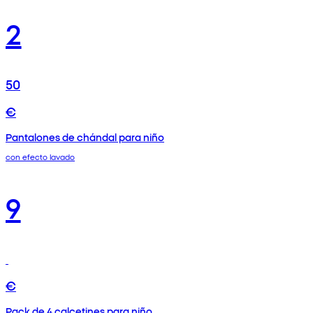
2
50
€
Pantalones de chándal para niño
con efecto lavado
9
€
Pack de 4 calcetines para niño