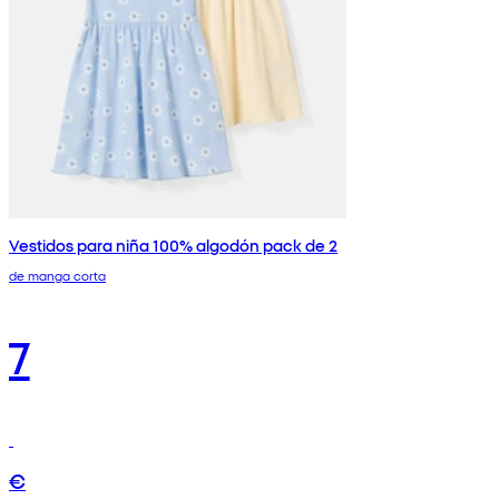
Vestidos para niña 100% algodón pack de 2
de manga corta
7
€