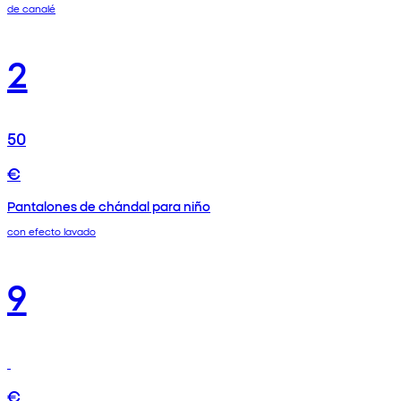
de canalé
2
50
€
Pantalones de chándal para niño
con efecto lavado
9
€