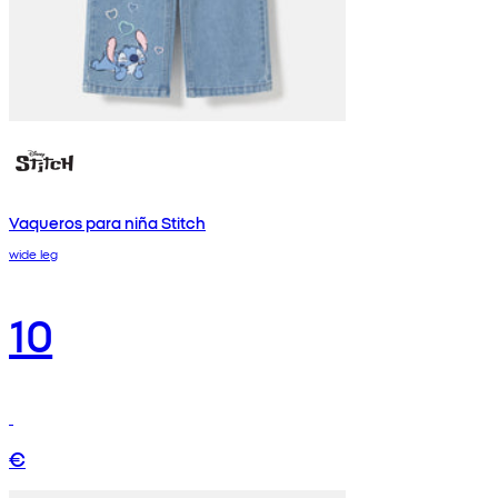
Vaqueros para niña Stitch
wide leg
10
€