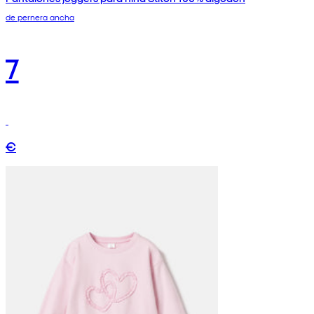
de pernera ancha
7
€