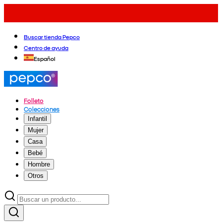
Buscar tienda Pepco
Centro de ayuda
Español
Folleto
Colecciones
Infantil
Mujer
Casa
Bebé
Hombre
Otros