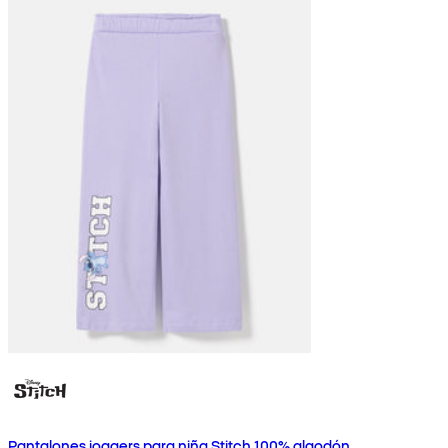
Pantalones joggers para niña Stitch 100% algodón