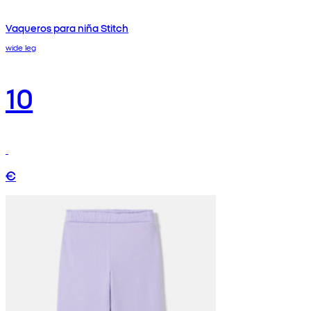
Vaqueros para niña Stitch
wide leg
10
€