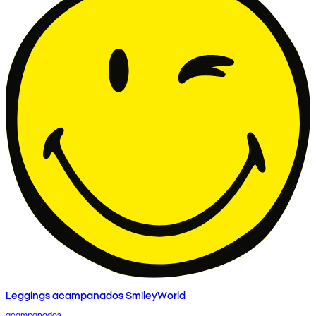
Leggings acampanados SmileyWorld
acampanados