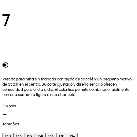
7
€
Vestido para niña sin mangas con tejido de canalé y un pequeño motivo
de Stitch en el centro. Su corte ajustado y diseño sencillo ofrecen
comodidad para el día a día. El color liso permite combinarlo fácilmente
con una sudadera ligera o una chaqueta.
Colores
Tamaños
140
146
152
158
164
170
134