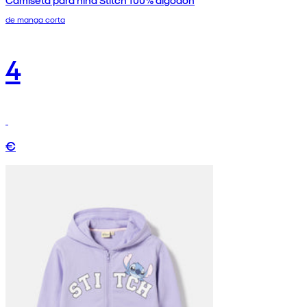
de manga corta
4
€