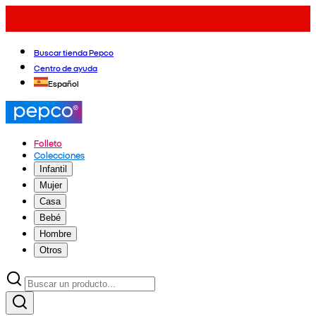
Buscar tienda Pepco
Centro de ayuda
Español
Folleto
Colecciones
Infantil
Mujer
Casa
Bebé
Hombre
Otros