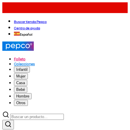
Buscar tienda Pepco
Centro de ayuda
Español
Folleto
Colecciones
Infantil
Mujer
Casa
Bebé
Hombre
Otros