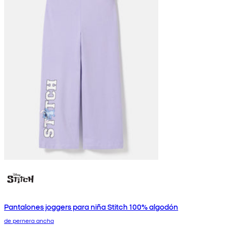
Pantalones joggers para niña Stitch 100% algodón
de pernera ancha