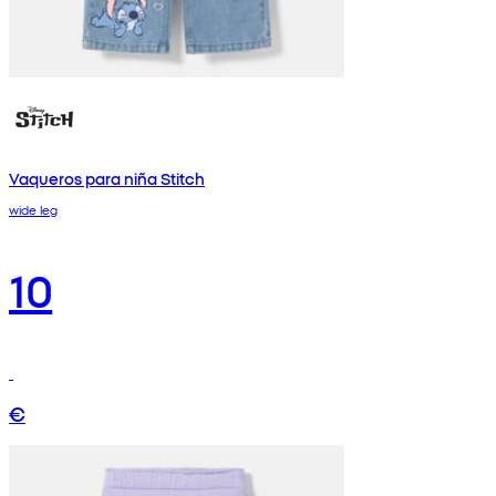
Vaqueros para niña Stitch
wide leg
10
€