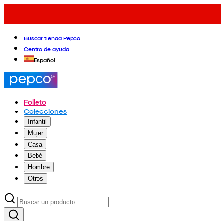
Buscar tienda Pepco
Centro de ayuda
Español
Folleto
Colecciones
Infantil
Mujer
Casa
Bebé
Hombre
Otros