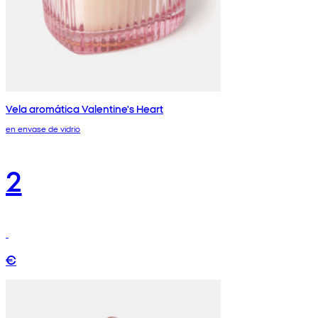
Vela aromática Valentine's Heart
en envase de vidrio
2
€