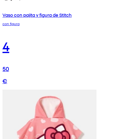
Vaso con pajita y figura de Stitch
con figura
4
50
€