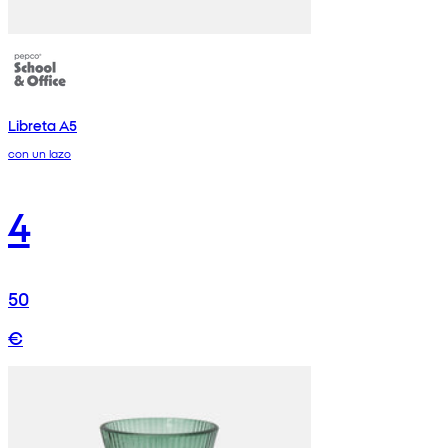
Libreta A5
con un lazo
4
50
€