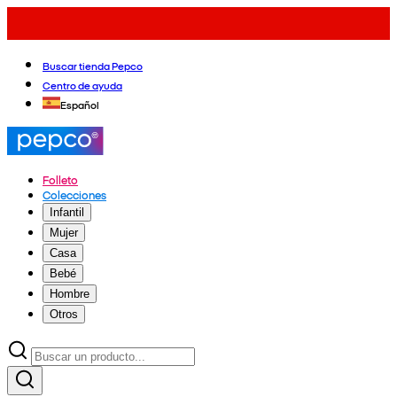
Buscar tienda Pepco
Centro de ayuda
Español
Folleto
Colecciones
Infantil
Mujer
Casa
Bebé
Hombre
Otros