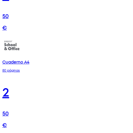
50
€
Cuaderno A4
80 páginas
2
50
€