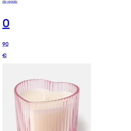
de regalo
0
90
€