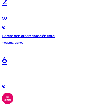
2
50
€
Florero con ornamentación floral
moderno, blanco
6
€