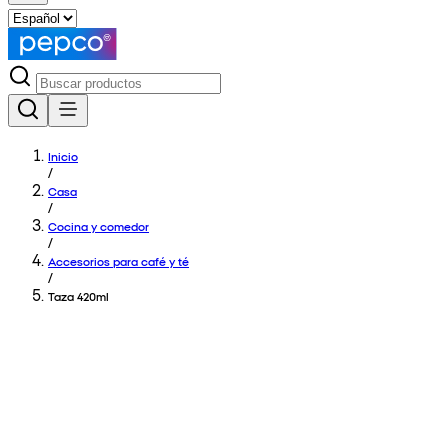
Inicio
/
Casa
/
Cocina y comedor
/
Accesorios para café y té
/
Taza 420ml