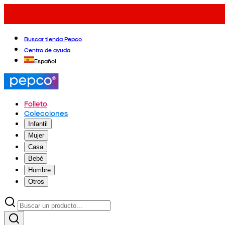
Buscar tienda Pepco
Centro de ayuda
Español
Folleto
Colecciones
Infantil
Mujer
Casa
Bebé
Hombre
Otros