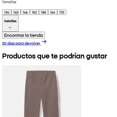
Tamaños
134
140
146
152
158
164
170
Detalles
Encontrar la tienda
30 días para devolver
Productos que te podrían gustar