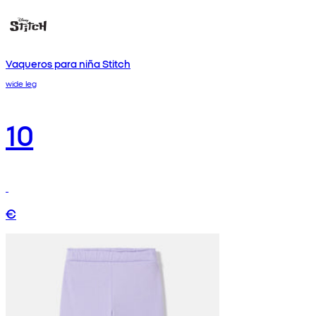
Vaqueros para niña Stitch
wide leg
10
€