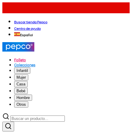
Buscar tienda Pepco
Centro de ayuda
Español
Folleto
Colecciones
Infantil
Mujer
Casa
Bebé
Hombre
Otros