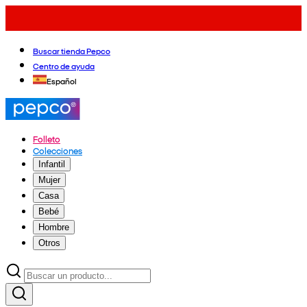
Buscar tienda Pepco
Centro de ayuda
Español
Folleto
Colecciones
Infantil
Mujer
Casa
Bebé
Hombre
Otros