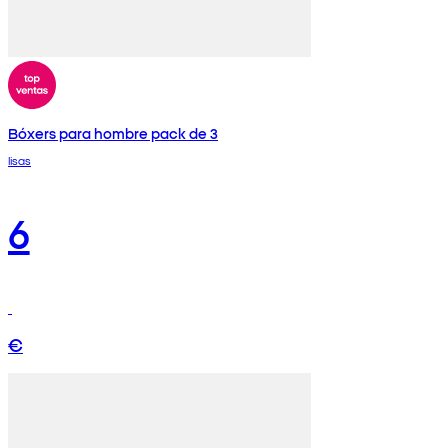
Bóxers para hombre pack de 3
lisas
6
€