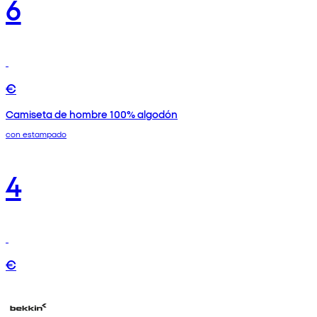
6
€
Camiseta de hombre 100% algodón
con estampado
4
€