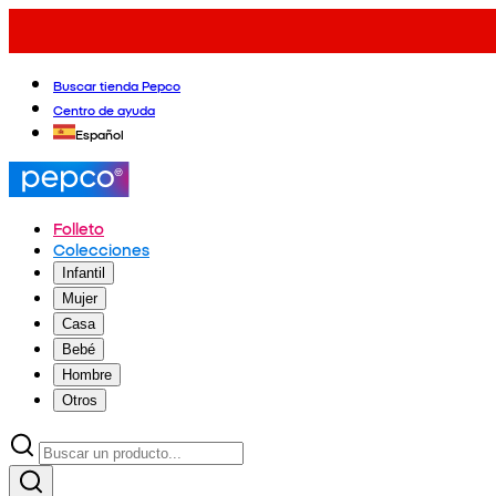
Buscar tienda Pepco
Centro de ayuda
Español
Folleto
Colecciones
Infantil
Mujer
Casa
Bebé
Hombre
Otros