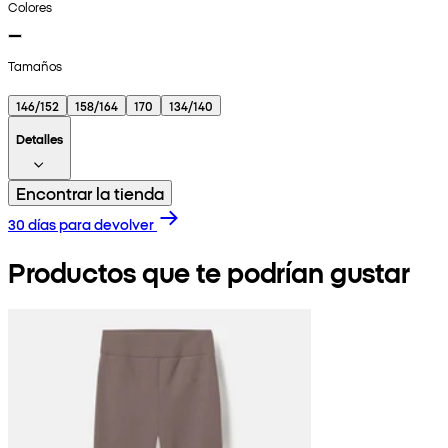
Colores
Tamaños
146/152
158/164
170
134/140
Detalles
Encontrar la tienda
30 días para devolver
Productos que te podrían gustar