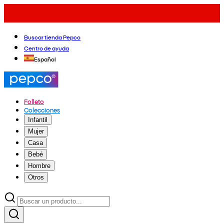
Buscar tienda Pepco
Centro de ayuda
Español
Folleto
Colecciones
Infantil
Mujer
Casa
Bebé
Hombre
Otros