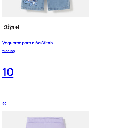
Vaqueros para niña Stitch
wide leg
10
€