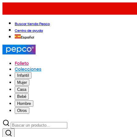
Buscar tienda Pepco
Centro de ayuda
Español
Folleto
Colecciones
Infantil
Mujer
Casa
Bebé
Hombre
Otros