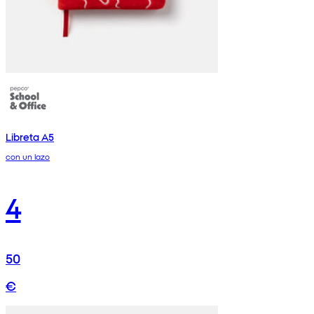
Libreta A5
con un lazo
4
50
€