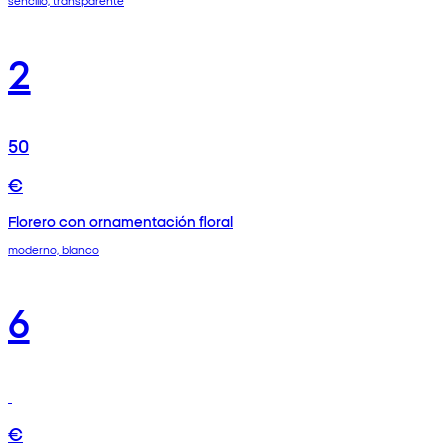
sencillo, transparente
2
50
€
Florero con ornamentación floral
moderno, blanco
6
€