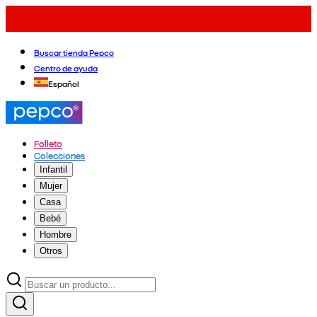
Buscar tienda Pepco
Centro de ayuda
Español
Folleto
Colecciones
Infantil
Mujer
Casa
Bebé
Hombre
Otros