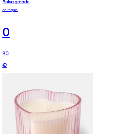
Bolsa grande
de regalo
0
90
€