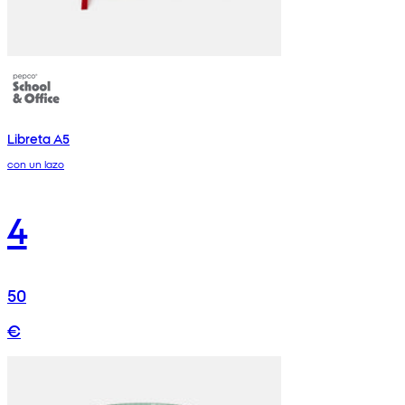
Libreta A5
con un lazo
4
50
€