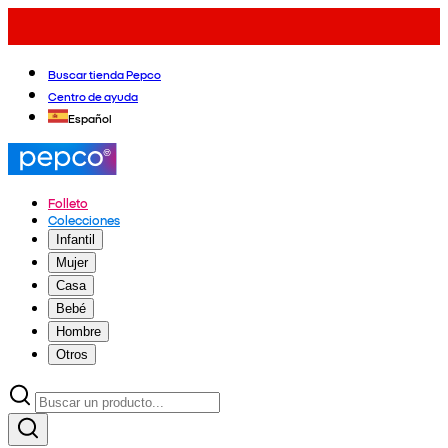
Buscar tienda Pepco
Centro de ayuda
Español
Folleto
Colecciones
Infantil
Mujer
Casa
Bebé
Hombre
Otros