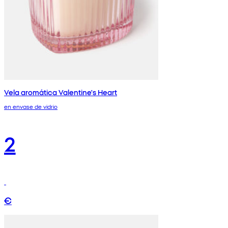
Vela aromática Valentine's Heart
en envase de vidrio
2
€