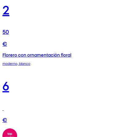
2
50
€
Florero con ornamentación floral
moderno, blanco
6
€