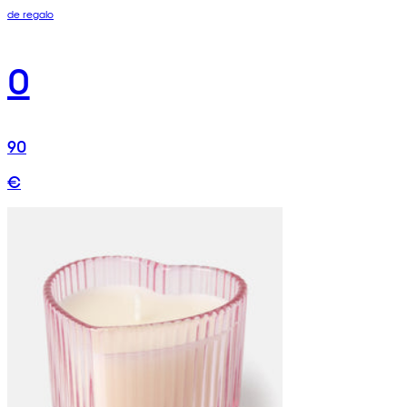
de regalo
0
90
€