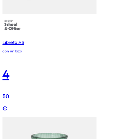
Libreta A5
con un lazo
4
50
€