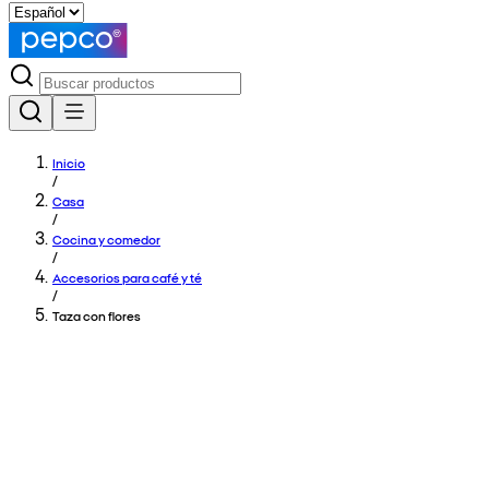
Inicio
/
Casa
/
Cocina y comedor
/
Accesorios para café y té
/
Taza con flores