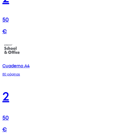
50
€
Cuaderno A4
80 páginas
2
50
€