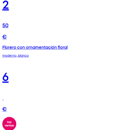
2
50
€
Florero con ornamentación floral
moderno, blanco
6
€