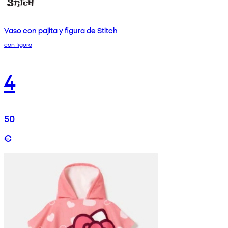
Vaso con pajita y figura de Stitch
con figura
4
50
€