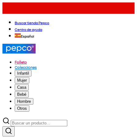
Buscar tienda Pepco
Centro de ayuda
Español
Folleto
Colecciones
Infantil
Mujer
Casa
Bebé
Hombre
Otros