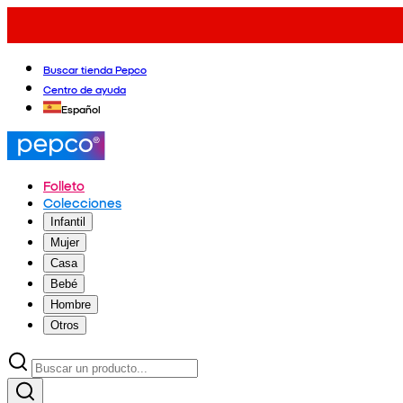
Buscar tienda Pepco
Centro de ayuda
Español
Folleto
Colecciones
Infantil
Mujer
Casa
Bebé
Hombre
Otros