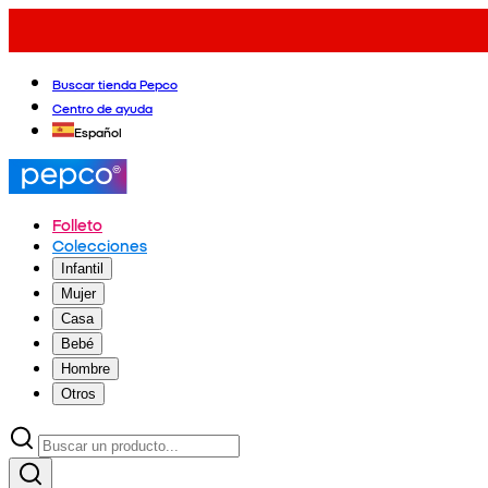
Buscar tienda Pepco
Centro de ayuda
Español
Folleto
Colecciones
Infantil
Mujer
Casa
Bebé
Hombre
Otros