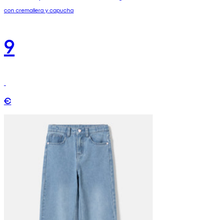
con cremallera y capucha
9
€