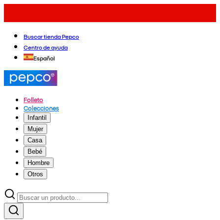
Buscar tienda Pepco
Centro de ayuda
Español
Folleto
Colecciones
Infantil
Mujer
Casa
Bebé
Hombre
Otros