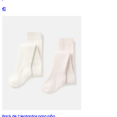
€
Pack de 2 leotardos para niña