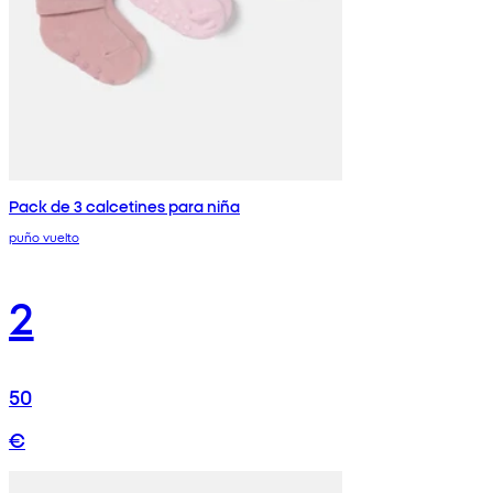
Pack de 3 calcetines para niña
puño vuelto
2
50
€