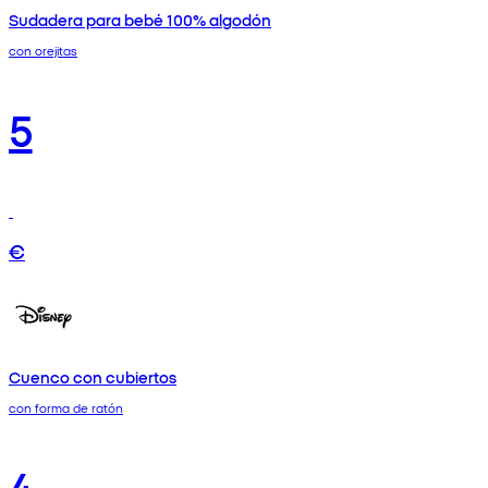
Sudadera para bebé 100% algodón
con orejitas
5
€
Cuenco con cubiertos
con forma de ratón
4