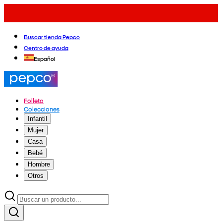
Buscar tienda Pepco
Centro de ayuda
Español
Folleto
Colecciones
Infantil
Mujer
Casa
Bebé
Hombre
Otros