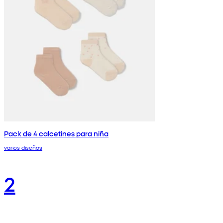
Pack de 4 calcetines para niña
varios diseños
2