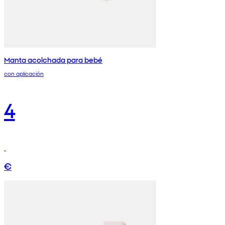
Manta acolchada para bebé
con aplicación
4
€