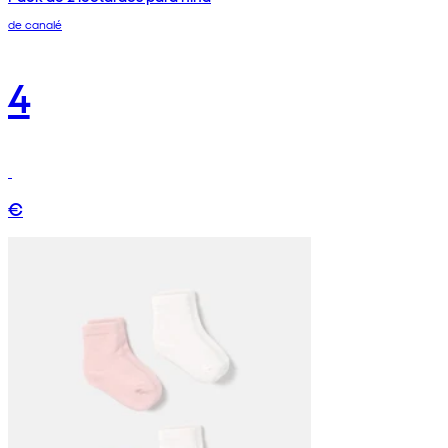
de canalé
4
€