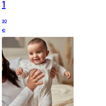
1
30
€