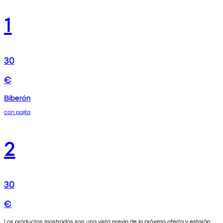
1
30
€
Biberón
con pajita
2
30
€
Los productos mostrados son una vista previa de la próxima oferta y estarán